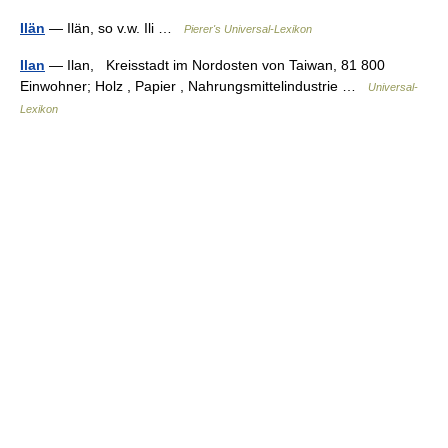
Ilän
— Ilän, so v.w. Ili …
Pierer's Universal-Lexikon
Ilan
— Ilan, Kreisstadt im Nordosten von Taiwan, 81 800
Einwohner; Holz , Papier , Nahrungsmittelindustrie …
Universal-
Lexikon