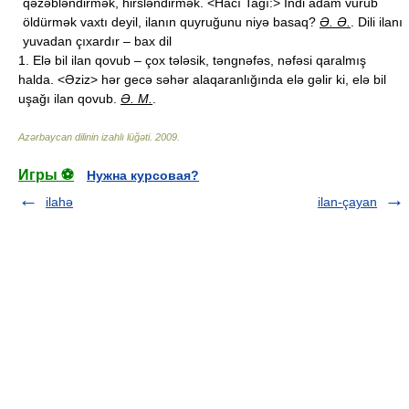
qəzəbləndirmək, hirsləndirmək. <Hacı Tağı:> İndi adam vurub
öldürmək vaxtı deyil, ilanın quyruğunu niyə basaq?
Ə. Ə.
. Dili ilanı
yuvadan çıxardır – bax dil
1. Elə bil ilan qovub – çox tələsik, təngnəfəs, nəfəsi qaralmış
halda. <Əziz> hər gecə səhər alaqaranlığında elə gəlir ki, elə bil
uşağı ilan qovub.
Ə. M.
.
Azərbaycan dilinin izahlı lüğəti
.
2009
.
Игры ⚽
Нужна курсовая?
ilahə
ilan-çayan