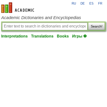
RU
DE
ES
FR
en-academic.com
Academic Dictionaries and Encyclopedias
Search!
Interpretations
Translations
Books
Игры ⚽