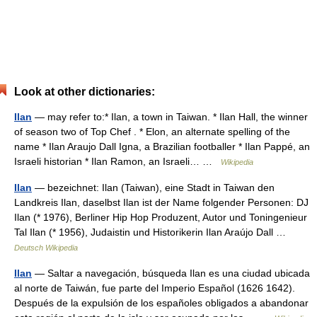
Look at other dictionaries:
Ilan
— may refer to:* Ilan, a town in Taiwan. * Ilan Hall, the winner
of season two of Top Chef . * Elon, an alternate spelling of the
name * Ilan Araujo Dall Igna, a Brazilian footballer * Ilan Pappé, an
Israeli historian * Ilan Ramon, an Israeli… …
Wikipedia
Ilan
— bezeichnet: Ilan (Taiwan), eine Stadt in Taiwan den
Landkreis Ilan, daselbst Ilan ist der Name folgender Personen: DJ
Ilan (* 1976), Berliner Hip Hop Produzent, Autor und Toningenieur
Tal Ilan (* 1956), Judaistin und Historikerin Ilan Araújo Dall …
Deutsch Wikipedia
Ilan
— Saltar a navegación, búsqueda Ilan es una ciudad ubicada
al norte de Taiwán, fue parte del Imperio Español (1626 1642).
Después de la expulsión de los españoles obligados a abandonar