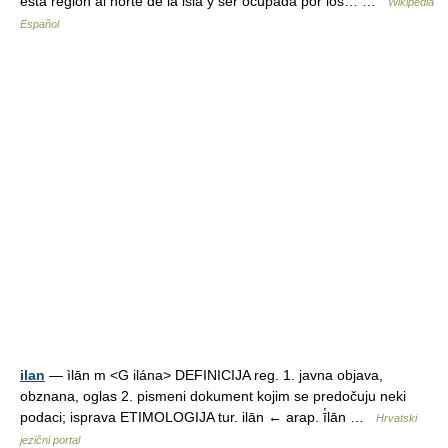
esta región al norte de la isla y ser ocupada por los… …
Wikipedia
Español
ilan
— ìlān m <G ilána> DEFINICIJA reg. 1. javna objava,
obznana, oglas 2. pismeni dokument kojim se predočuju neki
podaci; isprava ETIMOLOGIJA tur. ilān ← arap. ī̔lān …
Hrvatski
jezični portal