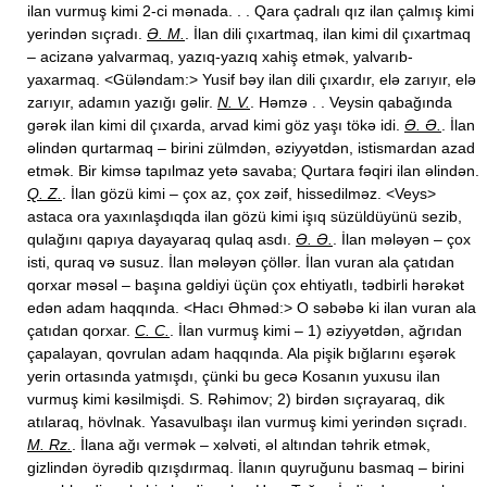
ilan vurmuş kimi 2-ci mənada. . . Qara çadralı qız ilan çalmış kimi
yerindən sıçradı.
Ə. M.
. İlan dili çıxartmaq, ilan kimi dil çıxartmaq
– acizanə yalvarmaq, yazıq-yazıq xahiş etmək, yalvarıb-
yaxarmaq. <Güləndam:> Yusif bəy ilan dili çıxardır, elə zarıyır, elə
zarıyır, adamın yazığı gəlir.
N. V.
. Həmzə . . Veysin qabağında
gərək ilan kimi dil çıxarda, arvad kimi göz yaşı tökə idi.
Ə. Ə.
. İlan
əlindən qurtarmaq – birini zülmdən, əziyyətdən, istismardan azad
etmək. Bir kimsə tapılmaz yetə savaba; Qurtara fəqiri ilan əlindən.
Q. Z.
. İlan gözü kimi – çox az, çox zəif, hissedilməz. <Veys>
astaca ora yaxınlaşdıqda ilan gözü kimi işıq süzüldüyünü sezib,
qulağını qapıya dayayaraq qulaq asdı.
Ə. Ə.
. İlan mələyən – çox
isti, quraq və susuz. İlan mələyən çöllər. İlan vuran ala çatıdan
qorxar məsəl – başına gəldiyi üçün çox ehtiyatlı, tədbirli hərəkət
edən adam haqqında. <Hacı Əhməd:> O səbəbə ki ilan vuran ala
çatıdan qorxar.
C. C.
. İlan vurmuş kimi – 1) əziyyətdən, ağrıdan
çapalayan, qovrulan adam haqqında. Ala pişik bığlarını eşərək
yerin ortasında yatmışdı, çünki bu gecə Kosanın yuxusu ilan
vurmuş kimi kəsilmişdi. S. Rəhimov; 2) birdən sıçrayaraq, dik
atılaraq, hövlnak. Yasavulbaşı ilan vurmuş kimi yerindən sıçradı.
M. Rz.
. İlana ağı vermək – xəlvəti, əl altından təhrik etmək,
gizlindən öyrədib qızışdırmaq. İlanın quyruğunu basmaq – birini