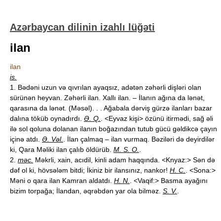
Azərbaycan dilinin izahlı lüğəti
ilan
ilan
is.
1. Bədəni uzun və qıvrılan ayaqsız, adətən zəhərli dişləri olan
sürünən heyvan. Zəhərli ilan. Xallı ilan. – İlanın ağına da lənət,
qarasına da lənət. (Məsəl). . . Ağabala dərviş gürzə ilanları bazar
dalına töküb oynadırdı.
Ə. Q.
. <Eyvaz kişi> özünü itirmədi, sağ əli
ilə sol qoluna dolanan ilanın boğazından tutub gücü gəldikcə çayın
içinə atdı.
Ə. Vəl.
. İlan çalmaq – ilan vurmaq. Bəziləri də deyirdilər
ki, Qara Məliki ilan çalıb öldürüb.
M. S. O.
.
2.
məc.
Məkrli, xain, acıdil, kinli adam haqqında. <Knyaz:> Sən də
dəf ol ki, hövsələm bitdi; İkiniz bir ilansınız, nankor!
H. C.
. <Sona:>
Məni o qara ilan Kamran aldatdı.
H. N.
. <Vaqif:> Basma ayağını
bizim torpağa; İlandan, əqrəbdən yar ola bilməz.
S. V.
.