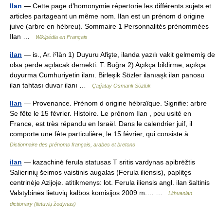
Ilan
— Cette page d’homonymie répertorie les différents sujets et
articles partageant un même nom. Ilan est un prénom d origine
juive (arbre en hébreu). Sommaire 1 Personnalités prénommées
Ilan …
Wikipédia en Français
ilan
— is., Ar. iˁlān 1) Duyuru Afişte, ilanda yazılı vakit gelmemiş de
olsa perde açılacak demekti. T. Buğra 2) Açıkça bildirme, açıkça
duyurma Cumhuriyetin ilanı. Birleşik Sözler ilanıaşk ilan panosu
ilan tahtası duvar ilanı …
Çağatay Osmanlı Sözlük
Ilan
— Provenance. Prénom d origine hébraïque. Signifie: arbre
Se fête le 15 février. Histoire. Le prénom Ilan , peu usité en
France, est très répandu en Israël. Dans le calendrier juif, il
comporte une fête particulière, le 15 février, qui consiste à… …
Dictionnaire des prénoms français, arabes et bretons
ilan
— kazachinė ferula statusas T sritis vardynas apibrėžtis
Salierinių šeimos vaistinis augalas (Ferula iliensis), paplitęs
centrinėje Azijoje. atitikmenys: lot. Ferula iliensis angl. ilan šaltinis
Valstybinės lietuvių kalbos komisijos 2009 m.… …
Lithuanian
dictionary (lietuvių žodynas)