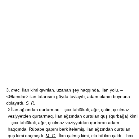
3.
məc.
İlan kimi qıvrılan, uzanan şey haqqında. İlan yolu. –
<Ələmdar> ilan tatarısını göydə tovlayıb, adam olanın boynuna
dolayırdı.
S. R.
.
◊ İlan ağzından qurtarmaq – çox təhlükəli, ağır, çətin, çıxılmaz
vəziyyətdən qurtarmaq. İlan ağzından qurtulan quş (qurbağa) kimi
– çox təhlükəli, ağır, çıxılmaz vəziyyətdən qurtaran adam
haqqında. Rübabə qapını bərk itələmiş, ilan ağzından qurtulan
quş kimi qaçmışdı.
M. C.
. İlan çalmış kimi, elə bil ilan çaldı – bax